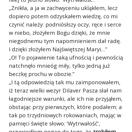
„Znikła, a ja w zachwyceniu ukląkłem, lecz
dopiero potem odzyskałem wiedzę, co mi
czynić należy: podniósłszy oczy, ręce i serce
w niebo, złożyłem Bogu dzięki, że mnie
niegodnemu tym napomnieniem dał radę.
I dzięki złożyłem Najświętszej Maryi…”
„O! To pojawienie taką ufnością i pewnością
natchnęło mnie
óg miły, tylko jedną już
beczkę prochu w obozie.”
„I tą odpowiedzią tak mu zaimponowałem,
iż teraz wielki wezyr Dilaver Pasza słał nam
łagodniejsze warunki, ale ich nie przyjąłem,
obstając przy pierwszych, które podałem; a
tak po trzydniowych rokowaniach, mając w
pamięci święte słowo: 'Wytrwałość',
przywiodłem pogan do tego, że
zrobiłem