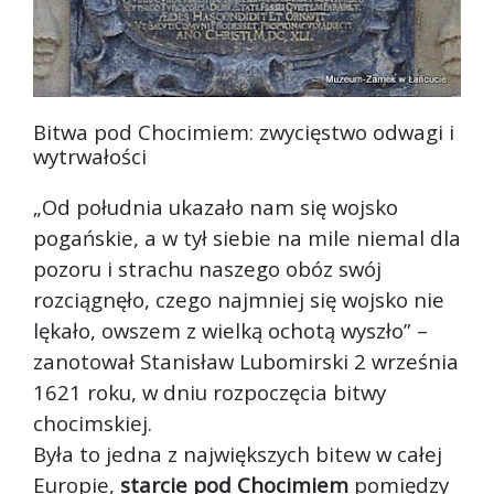
Bitwa pod Chocimiem: zwycięstwo odwagi i
wytrwałości
„Od południa ukazało nam się wojsko
pogańskie, a w tył siebie na mile niemal dla
pozoru i strachu naszego obóz swój
rozciągnęło, czego najmniej się wojsko nie
lękało, owszem z wielką ochotą wyszł
o” –
zanotował Stanisław Lubomirski 2 września
1621 roku, w dniu rozpoczęcia bitwy
chocimskiej.
Była to jedna z największych bitew w całej
Europie,
starcie pod Chocimiem
pomiędzy