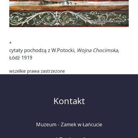
*
cytaty pochodzą z W.Potocki,
Wojna Chocimska
,
Łódź 1919
wszelkie prawa zastrzeżone
Kontakt
Muzeum - Zamek w Łańcucie