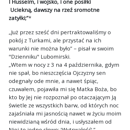
I Husseim, i wojsko, i one posiłki
Uciekną, dawszy na rzeź sromotne
zatyłki;”
*
„Już przez sześć dni pertraktowaliśmy o
pokój z Turkami, ale przystać na ich
warunki nie można było” – pisał w swoim
"Dzienniku" Lubomirski.
„Wtem w nocy z 3 na 4 października, gdym
nie spał, bo nieszczęścia Ojczyzny sen
odegnały ode mnie, a nawet śpiąc,
czuwałem, pojawiła mi się Matka Boża, bo
kto by Jej nie rozpoznał po otaczającym Ją
świetle ze wszystkich barw, od których noc
zajaśniała mi jasnością nawet w życiu moim
niewidzianą wśród dnia, i usłyszałem od
Niej to jedno słowo: 'Wytrwałość'.”