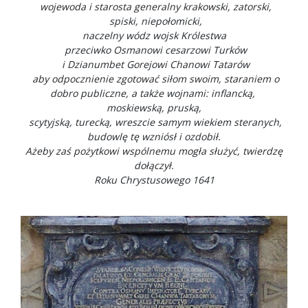
wojewoda i starosta generalny krakowski, zatorski,
spiski, niepołomicki,
naczelny wódz wojsk Królestwa
przeciwko Osmanowi cesarzowi Turków
i Dzianumbet Gorejowi Chanowi Tatarów
aby odpocznienie zgotować siłom swoim, staraniem o
dobro publiczne, a także wojnami: inflancką,
moskiewską, pruską,
scytyjską, turecką, wreszcie samym wiekiem steranych,
budowlę tę wzniósł i ozdobił.
Ażeby zaś pożytkowi wspólnemu mogła służyć, twierdzę
dołączył.
Roku Chrystusowego 1641