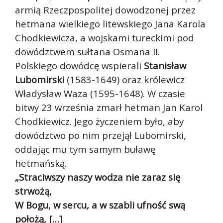
armią Rzeczpospolitej dowodzonej przez
hetmana wielkiego litewskiego Jana Karola
Chodkiewicza, a wojskami tureckimi pod
dowództwem sułtana Osmana II.
Polskiego dowódcę wspierali
Stanisław
Lubomirski
(1583-1649) oraz królewicz
Władysław Waza (1595-1648). W czasie
bitwy 23 września zmarł hetman Jan Karol
Chodkiewicz. Jego życzeniem było, aby
dowództwo po nim przejął Lubomirski,
oddając mu tym samym buławę
hetmańską.
„Straciwszy naszy wodza nie zaraz się
strwożą,
W Bogu, w sercu, a w szabli ufność swą
położą, […]