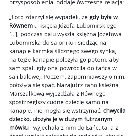
przysposobienia, oddaje ówczesna relacja:
„I oto zdarzył się wypadek, że
gdy była w
Równem
u księcia Józefa Lubomirskiego
[…], podczas balu wyszła księżna Józefowa
Lubomirska do saloniku i siedząc na
kanapie karmiła ślicznego swego synka, i
na tejże kanapie położyła go potem, aby
sam spał, gdy ona powróciła do tańca w
sali balowej. Poczem, zapomniawszy o nim,
położyła się spać. Nazajutrz rano księżna
Marszałkowa wyjeżdżała z Równego i
spostrzegłszy cudne dziecię samo na
kanapie, nie mogła się wstrzymać,
chwyciła
dziecko, ułożyła je w dużym futrzanym
mówku
i wyjechała z nim do Łańcuta, a z
drogi wysłała sztafetę do rodziców, aby się