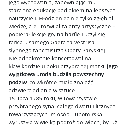
jego wychowania, zapewniając mu
staranną edukację pod okiem najlepszych
nauczycieli. Młodzieniec nie tylko zgłębiał
wiedzę, ale i rozwijał talenty artystyczne –
pobierał lekcje gry na harfie i uczył się
tańca u samego Gaetana Vestrisa,
słynnego tancmistrza Opery Paryskiej.
Niejednokrotnie koncertował na
klawikordzie u boku przybranej matki.
Jego
wyjątkowa uroda budziła powszechny
podziw
, co wkrótce miało znaleźć
odzwierciedlenie w sztuce.
15 lipca 1785 roku, w towarzystwie
przybranego syna, całego dworu i licznych
towarzyszących im osób, Lubomirska
wyruszyła w wielką podróż do Włoch, by już