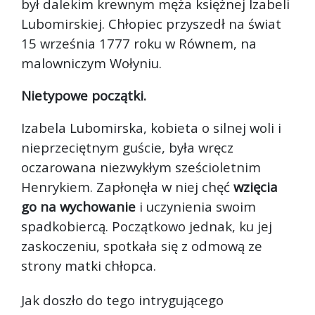
był dalekim krewnym męża księżnej Izabeli
Lubomirskiej. Chłopiec przyszedł na świat
15 września 1777 roku w Równem, na
malowniczym Wołyniu.
Nietypowe początki.
Izabela Lubomirska, kobieta o silnej woli i
nieprzeciętnym guście, była wręcz
oczarowana niezwykłym sześcioletnim
Henrykiem. Zapłonęła w niej chęć
wzięcia
go na wychowanie
i uczynienia swoim
spadkobiercą. Początkowo jednak, ku jej
zaskoczeniu, spotkała się z odmową ze
strony matki chłopca.
Jak doszło do tego intrygującego