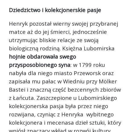
Dziedzictwo i kolekcjonerskie pasje
Henryk pozostał wierny swojej przybranej
matce aż do jej śmierci, jednocześnie
utrzymując bliskie relacje ze swoją
biologiczną rodziną. Księżna Lubomirska
hojnie obdarowała swego
przysposobionego syna
: w 1799 roku
nabyła dla niego miasto Przeworsk oraz
zapisała mu pałac w Wiedniu przy Mölker
Bastei i znaczną część bezcennych zbiorów
z Łańcuta. Zaszczepione u Lubomirskiego
kolekcjonerska pasja była przez niego
rozwijana, czyniąc z Henryka wybitnego
kolekcjonera i mecenasa dzieł sztuki, który
wniósł znaczący wkład w rozwój kultury