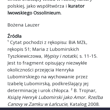
polskiej, jako współtwórza i
kurator
lwowskiego Ossolinieum.
Bożena Lauzer
Źródła
¹ Cytat pochodzi z rękopisu: BiA MZŁ,
rękopis 51; Maria z Lubomirskich
Tyszkiewiczowa,
Wypisy i notatki
, s. 11-15.
Jest to fragment opisujący niezwykłe
okoliczności przejęcia Henryka
Lubomirskiego na wychowanie przez
Izabelę Lubomirską, podkreślający jej
determinację i urok chłopca. ² B. Trojnar,
Książę Henryk Lubomirski jako Amor. Rzeźba
Canovy w Zamku w Łańcucie
, Katalog 2008.