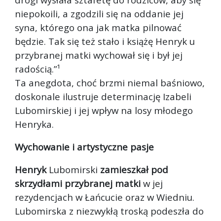
niepokoili, a zgodzili się na oddanie jej
syna, którego ona jak matka pilnować
będzie. Tak się też stało i książę Henryk u
przybranej matki wychował się i był jej
radością.”¹
Ta anegdota, choć brzmi niemal baśniowo,
doskonale ilustruje determinację Izabeli
Lubomirskiej i jej wpływ na losy młodego
Henryka.
Wychowanie i artystyczne pasje
Henryk
Lubomirski
zamieszkał pod
skrzydłami przybranej matki
w jej
rezydencjach w Łańcucie oraz w Wiedniu.
Lubomirska z niezwykłą troską podeszła do