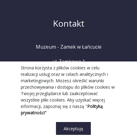
Kontakt
Muzeum - Zamek w Łańcucie
ul. Zamkowa 1
Strona korzysta z plików cookies w celu
realizacji usług oraz w celach analitycznych i
37-100 Łańcut
marketingowych. Możesz określić warunki
przechowywania i dostępu do plików cookies w
tel. +48 (17) 225 20 08
Twojej przeglądarce lub zaakceptować
wszystkie pliki cookies. Aby uzyskać więcej
informacji, zapoznaj się z naszą "
Polityką
prywatności"
Akceptuję
Realizacja Strony:
Grupa WW GovTech
||
Strona WCAG
© 2022 Copyright