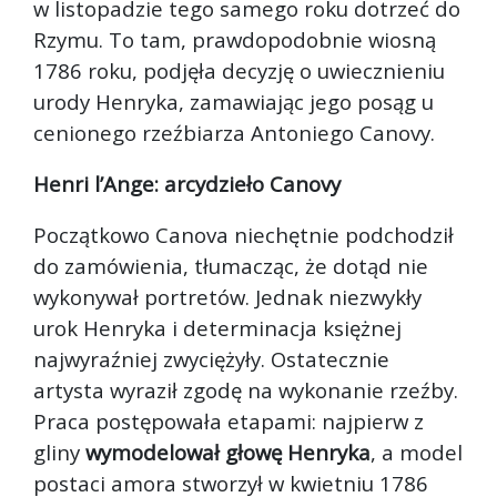
w listopadzie tego samego roku dotrzeć do
Rzymu. To tam, prawdopodobnie wiosną
1786 roku, podjęła decyzję o uwiecznieniu
urody Henryka, zamawiając jego posąg u
cenionego rzeźbiarza Antoniego Canovy.
Henri l’Ange: arcydzieło Canovy
Początkowo Canova niechętnie podchodził
do zamówienia, tłumacząc, że dotąd nie
wykonywał portretów. Jednak niezwykły
urok Henryka i determinacja księżnej
najwyraźniej zwyciężyły. Ostatecznie
artysta wyraził zgodę na wykonanie rzeźby.
Praca postępowała etapami: najpierw z
gliny
wymodelował głowę Henryka
, a model
postaci amora stworzył w kwietniu 1786