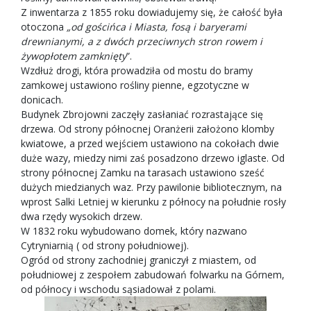
Z inwentarza z 1855 roku dowiadujemy się, że całość była
otoczona
„od gościńca i Miasta, fosą i baryerami
drewnianymi, a z dwóch przeciwnych stron rowem i
żywopłotem zamknięty
”.
Wzdłuż drogi, która prowadziła od mostu do bramy
zamkowej ustawiono rośliny pienne, egzotyczne w
donicach.
Budynek Zbrojowni zaczęły zasłaniać rozrastające się
drzewa. Od strony północnej Oranżerii założono klomby
kwiatowe, a przed wejściem ustawiono na cokołach dwie
duże wazy, miedzy nimi zaś posadzono drzewo iglaste. Od
strony północnej Zamku na tarasach ustawiono sześć
dużych miedzianych waz. Przy pawilonie bibliotecznym, na
wprost Salki Letniej w kierunku z północy na południe rosły
dwa rzędy wysokich drzew.
W 1832 roku wybudowano domek, który nazwano
Cytryniarnią ( od strony południowej).
Ogród od strony zachodniej graniczył z miastem, od
południowej z zespołem zabudowań folwarku na Górnem,
od północy i wschodu sąsiadował z polami.