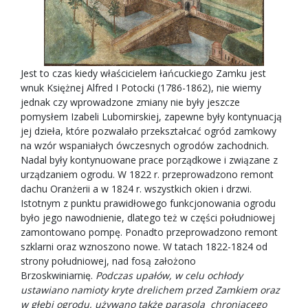
Jest to czas kiedy właścicielem łańcuckiego Zamku jest
wnuk Księżnej Alfred I Potocki (1786-1862), nie wiemy
jednak czy wprowadzone zmiany nie były jeszcze
pomysłem Izabeli Lubomirskiej, zapewne były kontynuacją
jej dzieła, które pozwalało przekształcać ogród zamkowy
na wzór wspaniałych ówczesnych ogrodów zachodnich.
Nadal były kontynuowane prace porządkowe i związane z
urządzaniem ogrodu. W 1822 r. przeprowadzono remont
dachu Oranżerii a w 1824 r. wszystkich okien i drzwi.
Istotnym z punktu prawidłowego funkcjonowania ogrodu
było jego nawodnienie, dlatego też w części południowej
zamontowano pompę. Ponadto przeprowadzono remont
szklarni oraz wznoszono nowe. W tatach 1822-1824 od
strony południowej, nad fosą założono
Brzoskwiniarnię.
Podczas upałów, w celu ochłody
ustawiano namioty kryte drelichem przed Zamkiem oraz
w głębi ogrodu, używano także parasola chroniącego