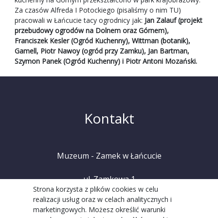
Za czasów Alfreda I Potockiego (pisaliśmy o nim
TU
)
pracowali w Łańcucie tacy ogrodnicy jak:
Jan Zalauf (projekt
przebudowy ogrodów na Dolnem oraz Górnem),
Franciszek Kesler (Ogród Kuchenny), Wittman (botanik),
Gamell, Piotr Nawoy (ogród przy Zamku), Jan Bartman,
Szymon Panek (Ogród Kuchenny) i Piotr Antoni Mozański.
Kontakt
Muzeum - Zamek w Łańcucie
ul. Zamkowa 1
Strona korzysta z plików cookies w celu
realizacji usług oraz w celach analitycznych i
37-100 Łańcut
marketingowych. Możesz określić warunki