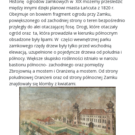
Historię ogrodów zamkowych w XIX możemy prześledzić
między innymi dzięki planowi miasta Łańcuta z 1820 r.
Obejmuje on bowiem fragment ogrodu przy Zamku,
powiększonego od zachodniej strony o teren bezpośrednio
przyległy do alei otaczającej fosę. Drogi, które otaczały
ogród oraz ta, która prowadziła w kierunku północnym
obsadzone były lipami. W części wewnętrznej parku
zamkowego rzędy drzew były tylko przed wschodnią
elewacją, uzupełnione o pojedyncze drzewa od południa i
północy. Większe skupisko roślinności istniało w narożu
bastionu północno- zachodniego oraz pomiędzy
Zbrojownią a mostem i Oranżerią a mostem. Od strony
południowej Oranżerii oraz od strony północnej Zamku
znajdowały się klomby z kwiatami.