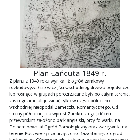
Plan Łańcuta 1849 r.
Z planu z 1849 roku wynika, iż ogród zamkowy
rozbudowywał się w części wschodniej, drzewa pojedyncze
lub rosnące w grupach porozrzucane były po całym terenie,
zaś regularne aleje widać tylko w części północno-
wschodniej nieopodal Zameczku Romantycznego. Od
strony północnej, na wprost Zamku, za gościńcem
przeworskim założono park angielski, przy folwarku na
Dolnem powstał Ogród Pomologiczny oraz warzywnik, na
terenie Podzwierzyńca urządzono Bażantarnię, a ogród
kuchenny na Górnym przekształcono w park krajobrazowy.