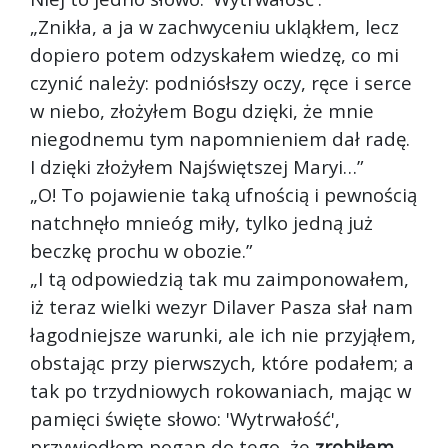
„Znikła, a ja w zachwyceniu ukląkłem, lecz
dopiero potem odzyskałem wiedzę, co mi
czynić należy: podniósłszy oczy, ręce i serce
w niebo, złożyłem Bogu dzięki, że mnie
niegodnemu tym napomnieniem dał radę.
I dzięki złożyłem Najświętszej Maryi…”
„O! To pojawienie taką ufnością i pewnością
natchnęło mnie
óg miły, tylko jedną już
beczkę prochu w obozie.”
„I tą odpowiedzią tak mu zaimponowałem,
iż teraz wielki wezyr Dilaver Pasza słał nam
łagodniejsze warunki, ale ich nie przyjąłem,
obstając przy pierwszych, które podałem; a
tak po trzydniowych rokowaniach, mając w
pamięci święte słowo: 'Wytrwałość',
przywiodłem pogan do tego, że
zrobiłem