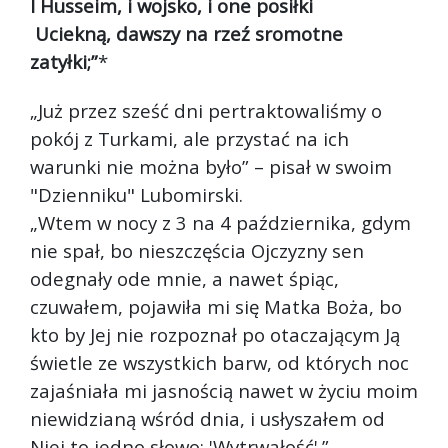
I Husseim, i wojsko, i one posiłki
Uciekną, dawszy na rzeź sromotne
zatyłki;”
*
„Już przez sześć dni pertraktowaliśmy o
pokój z Turkami, ale przystać na ich
warunki nie można było” – pisał w swoim
"Dzienniku" Lubomirski.
„Wtem w nocy z 3 na 4 października, gdym
nie spał, bo nieszczęścia Ojczyzny sen
odegnały ode mnie, a nawet śpiąc,
czuwałem, pojawiła mi się Matka Boża, bo
kto by Jej nie rozpoznał po otaczającym Ją
świetle ze wszystkich barw, od których noc
zajaśniała mi jasnością nawet w życiu moim
niewidzianą wśród dnia, i usłyszałem od
Niej to jedno słowo: 'Wytrwałość'.”