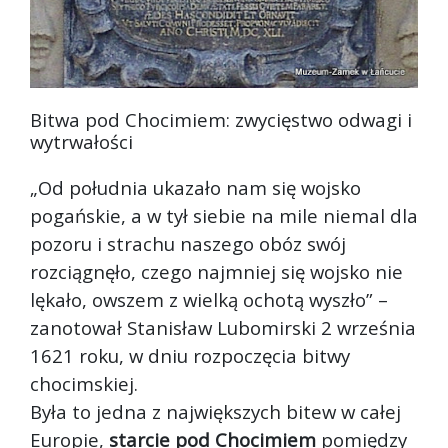
Bitwa pod Chocimiem: zwycięstwo odwagi i
wytrwałości
„Od południa ukazało nam się wojsko
pogańskie, a w tył siebie na mile niemal dla
pozoru i strachu naszego obóz swój
rozciągnęło, czego najmniej się wojsko nie
lękało, owszem z wielką ochotą wyszł
o” –
zanotował Stanisław Lubomirski 2 września
1621 roku, w dniu rozpoczęcia bitwy
chocimskiej.
Była to jedna z największych bitew w całej
Europie,
starcie pod Chocimiem
pomiędzy