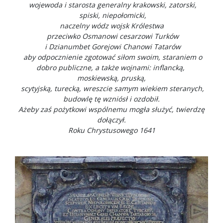
wojewoda i starosta generalny krakowski, zatorski,
spiski, niepołomicki,
naczelny wódz wojsk Królestwa
przeciwko Osmanowi cesarzowi Turków
i Dzianumbet Gorejowi Chanowi Tatarów
aby odpocznienie zgotować siłom swoim, staraniem o
dobro publiczne, a także wojnami: inflancką,
moskiewską, pruską,
scytyjską, turecką, wreszcie samym wiekiem steranych,
budowlę tę wzniósł i ozdobił.
Ażeby zaś pożytkowi wspólnemu mogła służyć, twierdzę
dołączył.
Roku Chrystusowego 1641