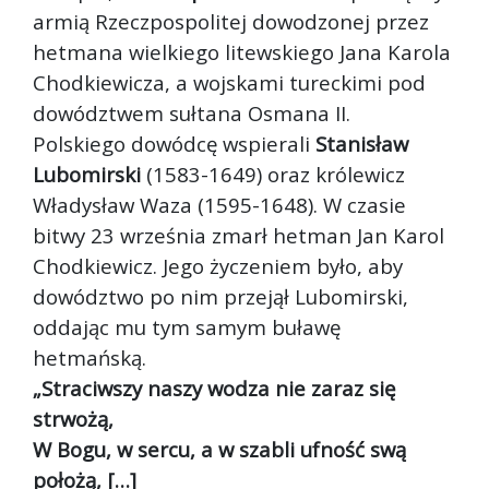
armią Rzeczpospolitej dowodzonej przez
hetmana wielkiego litewskiego Jana Karola
Chodkiewicza, a wojskami tureckimi pod
dowództwem sułtana Osmana II.
Polskiego dowódcę wspierali
Stanisław
Lubomirski
(1583-1649) oraz królewicz
Władysław Waza (1595-1648). W czasie
bitwy 23 września zmarł hetman Jan Karol
Chodkiewicz. Jego życzeniem było, aby
dowództwo po nim przejął Lubomirski,
oddając mu tym samym buławę
hetmańską.
„Straciwszy naszy wodza nie zaraz się
strwożą,
W Bogu, w sercu, a w szabli ufność swą
położą, […]