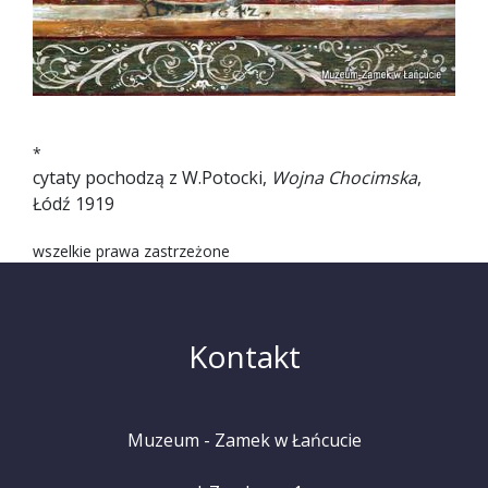
*
cytaty pochodzą z W.Potocki,
Wojna Chocimska
,
Łódź 1919
wszelkie prawa zastrzeżone
Kontakt
Muzeum - Zamek w Łańcucie