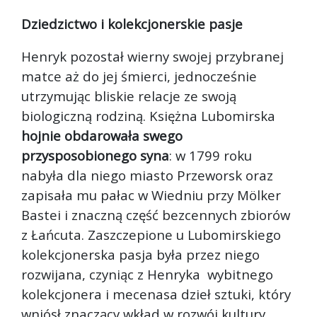
Dziedzictwo i kolekcjonerskie pasje
Henryk pozostał wierny swojej przybranej
matce aż do jej śmierci, jednocześnie
utrzymując bliskie relacje ze swoją
biologiczną rodziną. Księżna Lubomirska
hojnie obdarowała swego
przysposobionego syna
: w 1799 roku
nabyła dla niego miasto Przeworsk oraz
zapisała mu pałac w Wiedniu przy Mölker
Bastei i znaczną część bezcennych zbiorów
z Łańcuta. Zaszczepione u Lubomirskiego
kolekcjonerska pasja była przez niego
rozwijana, czyniąc z Henryka wybitnego
kolekcjonera i mecenasa dzieł sztuki, który
wniósł znaczący wkład w rozwój kultury