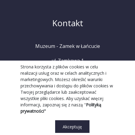
Kontakt
Muzeum - Zamek w Łańcucie
ul. Zamkowa 1
Strona korzysta z plików cookies w celu
realizacji usług oraz w celach analitycznych i
37-100 Łańcut
marketingowych. Możesz określić warunki
przechowywania i dostępu do plików cookies w
tel. +48 (17) 225 20 08
Twojej przeglądarce lub zaakceptować
wszystkie pliki cookies. Aby uzyskać więcej
informacji, zapoznaj się z naszą "
Polityką
prywatności"
Akceptuję
Realizacja Strony:
Grupa WW GovTech
||
Strona WCAG
© 2022 Copyright