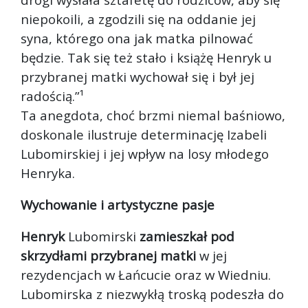
niepokoili, a zgodzili się na oddanie jej
syna, którego ona jak matka pilnować
będzie. Tak się też stało i książę Henryk u
przybranej matki wychował się i był jej
radością.”¹
Ta anegdota, choć brzmi niemal baśniowo,
doskonale ilustruje determinację Izabeli
Lubomirskiej i jej wpływ na losy młodego
Henryka.
Wychowanie i artystyczne pasje
Henryk
Lubomirski
zamieszkał pod
skrzydłami przybranej matki
w jej
rezydencjach w Łańcucie oraz w Wiedniu.
Lubomirska z niezwykłą troską podeszła do