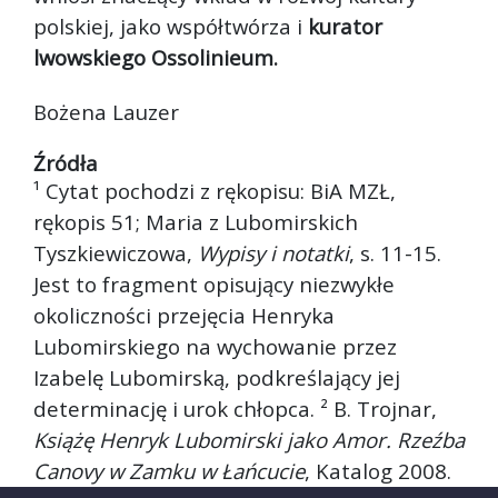
polskiej, jako współtwórza i
kurator
lwowskiego Ossolinieum.
Bożena Lauzer
Źródła
¹ Cytat pochodzi z rękopisu: BiA MZŁ,
rękopis 51; Maria z Lubomirskich
Tyszkiewiczowa,
Wypisy i notatki
, s. 11-15.
Jest to fragment opisujący niezwykłe
okoliczności przejęcia Henryka
Lubomirskiego na wychowanie przez
Izabelę Lubomirską, podkreślający jej
determinację i urok chłopca. ² B. Trojnar,
Książę Henryk Lubomirski jako Amor. Rzeźba
Canovy w Zamku w Łańcucie
, Katalog 2008.