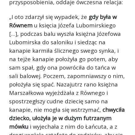
przysposobienia, oddaje ówczesna relacja:
„I oto zdarzył się wypadek, że
gdy była w
Równem
u księcia Józefa Lubomirskiego
[…], podczas balu wyszła księżna Józefowa
Lubomirska do saloniku i siedząc na
kanapie karmiła ślicznego swego synka, i
na tejże kanapie położyła go potem, aby
sam spał, gdy ona powróciła do tańca w
sali balowej. Poczem, zapomniawszy o nim,
położyła się spać. Nazajutrz rano księżna
Marszałkowa wyjeżdżała z Równego i
spostrzegłszy cudne dziecię samo na
kanapie, nie mogła się wstrzymać,
chwyciła
dziecko, ułożyła je w dużym futrzanym
mówku
i wyjechała z nim do Łańcuta, a z
drogi wysłała sztafetę do rodziców, aby się