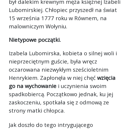
był dalekim krewnym męża księżnej Izabeli
Lubomirskiej. Chłopiec przyszedł na świat
15 września 1777 roku w Równem, na
malowniczym Wołyniu.
Nietypowe początki.
Izabela Lubomirska, kobieta o silnej woli i
nieprzeciętnym guście, była wręcz
oczarowana niezwykłym sześcioletnim
Henrykiem. Zapłonęła w niej chęć
wzięcia
go na wychowanie
i uczynienia swoim
spadkobiercą. Początkowo jednak, ku jej
zaskoczeniu, spotkała się z odmową ze
strony matki chłopca.
Jak doszło do tego intrygującego