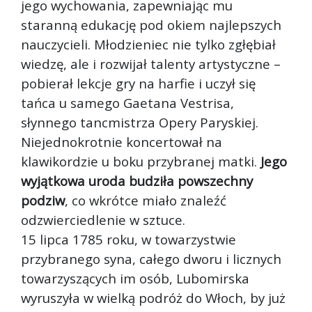
jego wychowania, zapewniając mu
staranną edukację pod okiem najlepszych
nauczycieli. Młodzieniec nie tylko zgłębiał
wiedzę, ale i rozwijał talenty artystyczne –
pobierał lekcje gry na harfie i uczył się
tańca u samego Gaetana Vestrisa,
słynnego tancmistrza Opery Paryskiej.
Niejednokrotnie koncertował na
klawikordzie u boku przybranej matki.
Jego
wyjątkowa uroda budziła powszechny
podziw
, co wkrótce miało znaleźć
odzwierciedlenie w sztuce.
15 lipca 1785 roku, w towarzystwie
przybranego syna, całego dworu i licznych
towarzyszących im osób, Lubomirska
wyruszyła w wielką podróż do Włoch, by już