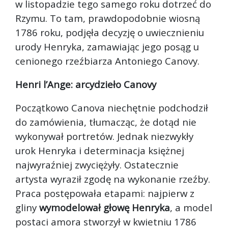
w listopadzie tego samego roku dotrzeć do
Rzymu. To tam, prawdopodobnie wiosną
1786 roku, podjęła decyzję o uwiecznieniu
urody Henryka, zamawiając jego posąg u
cenionego rzeźbiarza Antoniego Canovy.
Henri l’Ange: arcydzieło Canovy
Początkowo Canova niechętnie podchodził
do zamówienia, tłumacząc, że dotąd nie
wykonywał portretów. Jednak niezwykły
urok Henryka i determinacja księżnej
najwyraźniej zwyciężyły. Ostatecznie
artysta wyraził zgodę na wykonanie rzeźby.
Praca postępowała etapami: najpierw z
gliny
wymodelował głowę Henryka
, a model
postaci amora stworzył w kwietniu 1786