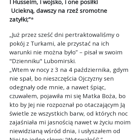
I Husseim, i wojsko, i one posiłki
Uciekną, dawszy na rzeź sromotne
zatyłki;”
*
„Już przez sześć dni pertraktowaliśmy o
pokój z Turkami, ale przystać na ich
warunki nie można było” – pisał w swoim
"Dzienniku" Lubomirski.
„Wtem w nocy z 3 na 4 października, gdym
nie spał, bo nieszczęścia Ojczyzny sen
odegnały ode mnie, a nawet śpiąc,
czuwałem, pojawiła mi się Matka Boża, bo
kto by Jej nie rozpoznał po otaczającym Ją
świetle ze wszystkich barw, od których noc
zajaśniała mi jasnością nawet w życiu moim
niewidzianą wśród dnia, i usłyszałem od
Niej to jedno słowo: 'Wytrwałość'.”