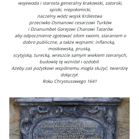
wojewoda i starosta generalny krakowski, zatorski,
spiski, niepołomicki,
naczelny wódz wojsk Królestwa
przeciwko Osmanowi cesarzowi Turków
i Dzianumbet Gorejowi Chanowi Tatarów
aby odpocznienie zgotować siłom swoim, staraniem o
dobro publiczne, a także wojnami: inflancką,
moskiewską, pruską,
scytyjską, turecką, wreszcie samym wiekiem steranych,
budowlę tę wzniósł i ozdobił.
Ażeby zaś pożytkowi wspólnemu mogła służyć, twierdzę
dołączył.
Roku Chrystusowego 1641