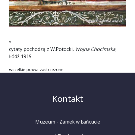
*
cytaty pochodzą z W.Potocki,
Wojna Chocimska
,
Łódź 1919
wszelkie prawa zastrzeżone
Kontakt
Muzeum - Zamek w Łańcucie