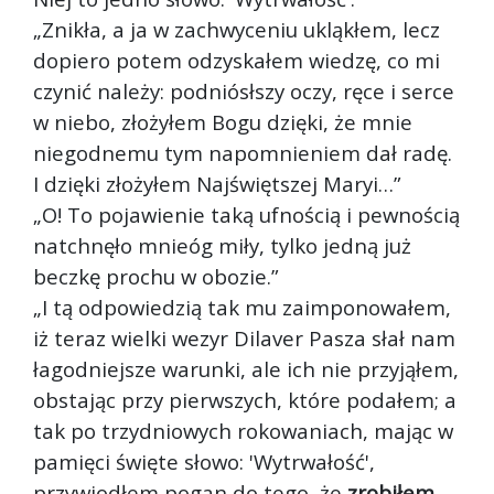
„Znikła, a ja w zachwyceniu ukląkłem, lecz
dopiero potem odzyskałem wiedzę, co mi
czynić należy: podniósłszy oczy, ręce i serce
w niebo, złożyłem Bogu dzięki, że mnie
niegodnemu tym napomnieniem dał radę.
I dzięki złożyłem Najświętszej Maryi…”
„O! To pojawienie taką ufnością i pewnością
natchnęło mnie
óg miły, tylko jedną już
beczkę prochu w obozie.”
„I tą odpowiedzią tak mu zaimponowałem,
iż teraz wielki wezyr Dilaver Pasza słał nam
łagodniejsze warunki, ale ich nie przyjąłem,
obstając przy pierwszych, które podałem; a
tak po trzydniowych rokowaniach, mając w
pamięci święte słowo: 'Wytrwałość',
przywiodłem pogan do tego, że
zrobiłem