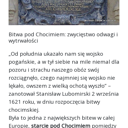
Bitwa pod Chocimiem: zwycięstwo odwagi i
wytrwałości
„Od południa ukazało nam się wojsko
pogańskie, a w tył siebie na mile niemal dla
pozoru i strachu naszego obóz swój
rozciągnęło, czego najmniej się wojsko nie
lękało, owszem z wielką ochotą wyszł
o” –
zanotował Stanisław Lubomirski 2 września
1621 roku, w dniu rozpoczęcia bitwy
chocimskiej.
Była to jedna z największych bitew w całej
Europie,
starcie pod Chocimiem
pomiędzy