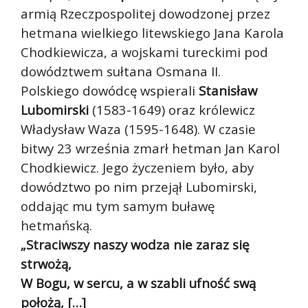
armią Rzeczpospolitej dowodzonej przez
hetmana wielkiego litewskiego Jana Karola
Chodkiewicza, a wojskami tureckimi pod
dowództwem sułtana Osmana II.
Polskiego dowódcę wspierali
Stanisław
Lubomirski
(1583-1649) oraz królewicz
Władysław Waza (1595-1648). W czasie
bitwy 23 września zmarł hetman Jan Karol
Chodkiewicz. Jego życzeniem było, aby
dowództwo po nim przejął Lubomirski,
oddając mu tym samym buławę
hetmańską.
„Straciwszy naszy wodza nie zaraz się
strwożą,
W Bogu, w sercu, a w szabli ufność swą
położą, […]