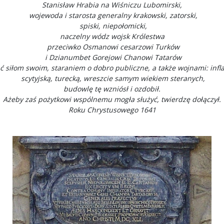
Stanisław Hrabia na Wiśniczu Lubomirski,
wojewoda i starosta generalny krakowski, zatorski,
spiski, niepołomicki,
naczelny wódz wojsk Królestwa
przeciwko Osmanowi cesarzowi Turków
i Dzianumbet Gorejowi Chanowi Tatarów
 siłom swoim, staraniem o dobro publiczne, a także wojnami: infl
scytyjską, turecką, wreszcie samym wiekiem steranych,
budowlę tę wzniósł i ozdobił.
Ażeby zaś pożytkowi wspólnemu mogła służyć, twierdzę dołączył.
Roku Chrystusowego 1641