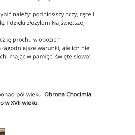
nić należy: podniósłszy oczy, ręce i
 I dzięki złożyłem Najświętszej
eczkę prochu w obozie.”
 łagodniejsze warunki, ale ich nie
ch, mając w pamięci święte słowo:
ponad pół wieku.
Obrona Chocimia
o w XVII wieku.