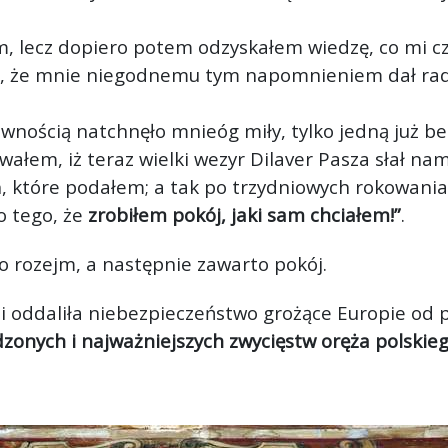
m, lecz dopiero potem odzyskałem wiedzę, co mi czy
i, że mnie niegodnemu tym napomnieniem dał radę.
pewnością natchnęło mnie
óg miły, tylko jedną już b
łem, iż teraz wielki wezyr Dilaver Pasza słał nam
h, które podałem; a tak po trzydniowych rokowania
o tego, że
zrobiłem pokój, jaki sam chciałem!”
.
o rozejm, a następnie zawarto pokój.
 i oddaliła niebezpieczeństwo grożące Europie od 
zonych i najważniejszych zwycięstw oręża polskieg