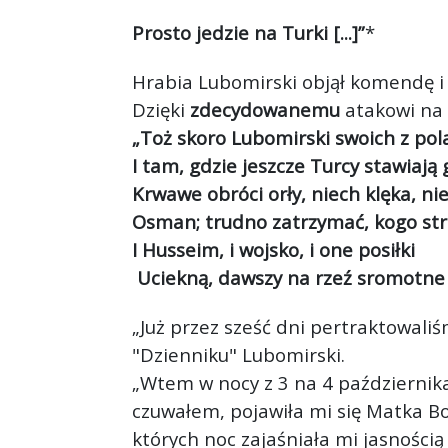
Prosto jedzie na Turki [...]”
*
Hrabia Lubomirski objął komendę i
Dzięki
zdecydowanemu
atakowi na 
„Toż skoro Lubomirski swoich z pola
I tam, gdzie jeszcze Turcy stawiają 
Krwawe obróci orły, niech klęka, ni
Osman; trudno zatrzymać, kogo st
I Husseim, i wojsko, i one posiłki
Uciekną, dawszy na rzeź sromotne z
„Już przez sześć dni pertraktowaliś
"Dzienniku" Lubomirski.
„Wtem w nocy z 3 na 4 października
czuwałem, pojawiła mi się Matka Boż
których noc zajaśniała mi jasnością