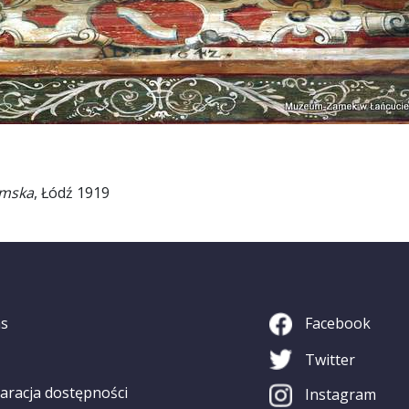
imska
, Łódź 1919
as
Facebook
Twitter
aracja dostępności
Instagram