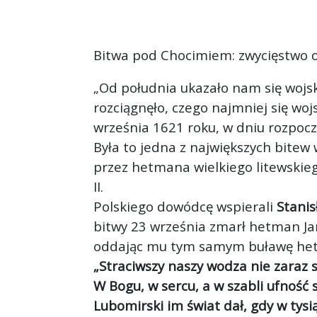
Bitwa pod Chocimiem: zwycięstwo o
„Od południa ukazało nam się wojsk
rozciągnęło, czego najmniej się woj
września 1621 roku, w dniu rozpocz
Była to jedna z największych bitew 
przez hetmana wielkiego litewski
II.
Polskiego dowódcę wspierali
Stanis
bitwy 23 września zmarł hetman Ja
oddając mu tym samym buławę he
„Straciwszy naszy wodza nie zaraz s
W Bogu, w sercu, a w szabli ufność 
Lubomirski im świat dał, gdy w tysi