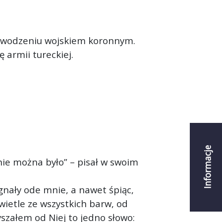
dowodzeniu wojskiem koronnym.
 armii tureckiej.
Informacje
 nie można było” – pisał w swoim
gnały ode mnie, a nawet śpiąc,
wietle ze wszystkich barw, od
yszałem od Niej to jedno słowo: