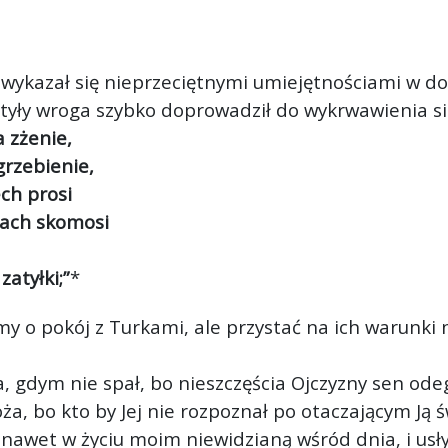
 wykazał się nieprzeciętnymi umiejętnościami w 
tyły wroga szybko doprowadził do wykrwawienia się
 zżenie,
grzebienie,
ech prosi
rach skomosi
atyłki;”
*
my o pokój z Turkami, ale przystać na ich warunki
, gdym nie spał, bo nieszczęścia Ojczyzny sen ode
a, bo kto by Jej nie rozpoznał po otaczającym Ją ś
 nawet w życiu moim niewidzianą wśród dnia, i usł