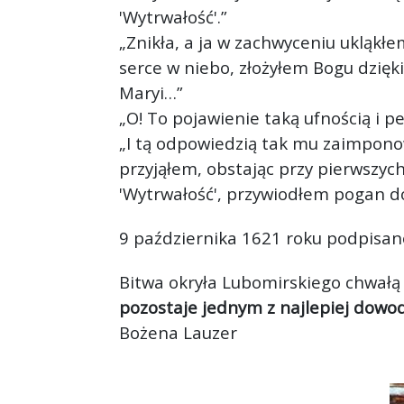
'Wytrwałość'.”
„Znikła, a ja w zachwyceniu ukląkłe
serce w niebo, złożyłem Bogu dzięk
Maryi…”
„O! To pojawienie taką ufnością i 
„I tą odpowiedzią tak mu zaimponowa
przyjąłem, obstając przy pierwszyc
'Wytrwałość', przywiodłem pogan d
9 października 1621 roku podpisan
Bitwa okryła Lubomirskiego chwałą
pozostaje jednym z najlepiej dowod
Bożena Lauzer