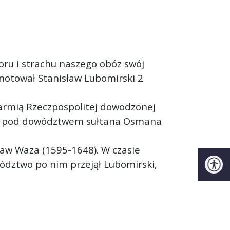
oru i strachu naszego obóz swój
anotował Stanisław Lubomirski 2
armią Rzeczpospolitej dowodzonej
imi pod dowództwem sułtana Osmana
ław Waza (1595-1648). W czasie
ództwo po nim przejął Lubomirski,