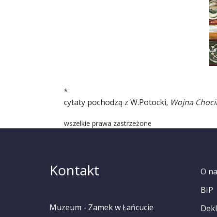
*
cytaty pochodzą z W.Potocki,
Wojna Choc
wszelkie prawa zastrzeżone
Kontakt
O n
BIP
Muzeum - Zamek w Łańcucie
Dekl