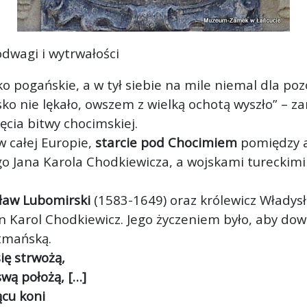
dwagi i wytrwałości
o pogańskie, a w tył siebie na mile niemal dla poz
sko nie lękało, owszem z wielką ochotą wyszł
o” – z
ęcia bitwy chocimskiej.
w całej Europie,
starcie pod Chocimiem
pomiędzy 
ego Jana Karola Chodkiewicza, a wojskami tureck
ław Lubomirski
(1583-1649) oraz królewicz Władys
n Karol Chodkiewicz. Jego życzeniem było, aby dow
tmańską.
ię strwożą,
swą położą, […]
ącu koni