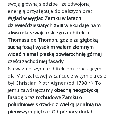
swoją główną siedzibę i ze zdwojoną
energią przystępuje do dalszych prac.
Wgląd w wygląd Zamku w latach
dziewięćdziesiątych XVIII wieku daje nam
akwarela szwajcarskiego architekta
Thomasa de Thomon, gdzie za głęboką
suchą fosą i wysokim wałem ziemnym
widać niemal płaską powierzchnię górnej
części zachodniej fasady.
Najważniejszym architektem pracującym
dla Marszałkowej w Łańcucie w tym okresie
był Christian Piotr Aigner (od 1798 r.). To
jemu zawdzięczamy
obecną neogotycką
fasadę oraz rozbudowę Zamku o
południowe skrzydło z Wielką Jadalnią na
pierwszym piętrze.
Od północy
dodał