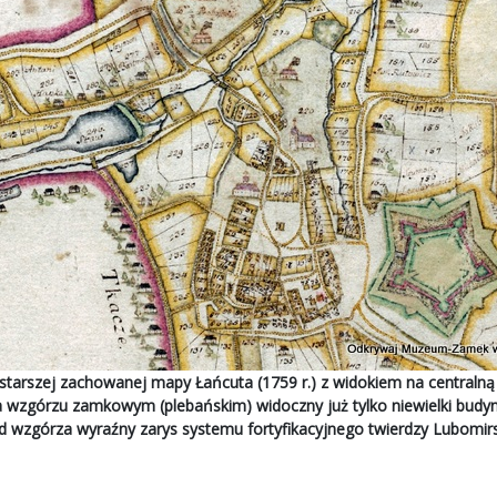
starszej zachowanej mapy Łańcuta (1759 r.) z widokiem na centralną
wzgórzu zamkowym (plebańskim) widoczny już tylko niewielki budyn
wzgórza wyraźny zarys systemu fortyfikacyjnego twierdzy Lubomirs