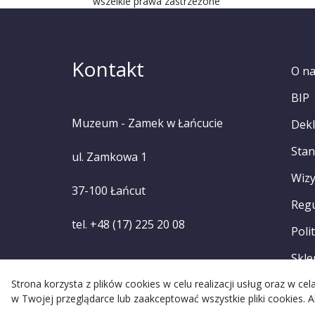
wszelkie prawa zastrzeżone
Kontakt
O n
BIP
Muzeum - Zamek w Łańcucie
Dekl
Stan
ul. Zamkowa 1
Wizy
37-100 Łańcut
Reg
tel. +48 (17) 225 20 08
Poli
Skle
Strona korzysta z plików cookies w celu realizacji usług oraz w c
w Twojej przeglądarce lub zaakceptować wszystkie pliki cookies. A
Re