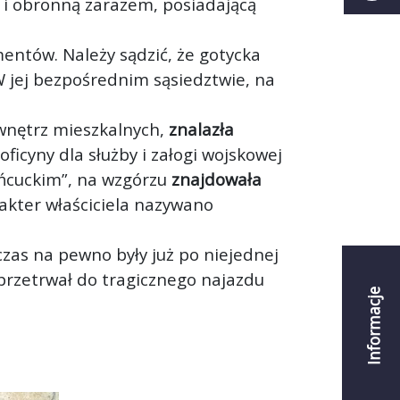
 i obronną zarazem, posiadającą
entów. Należy sądzić, że gotycka
W jej bezpośrednim sąsiedztwie, na
 wnętrz mieszkalnych,
znalazła
ficyny dla służby i załogi wojskowej
ańcuckim”, na wzgórzu
znajdowała
akter właściciela nazywano
as na pewno były już po niejednej
przetrwał do tragicznego najazdu
Informacje