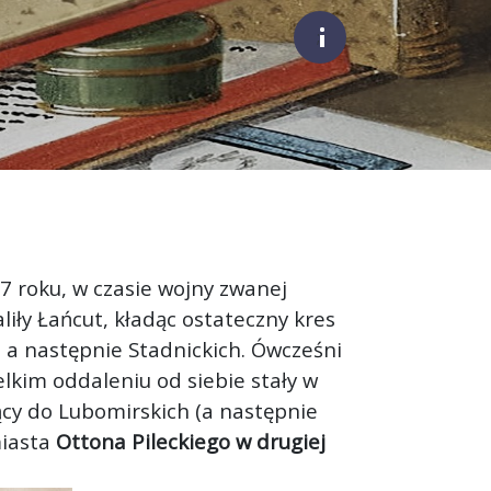
;
57 roku, w czasie wojny zwanej
iły Łańcut, kładąc ostateczny kres
, a następnie Stadnickich. Ówcześni
elkim oddaleniu od siebie stały w
cy do Lubomirskich (a następnie
miasta
Ottona Pileckiego w drugiej