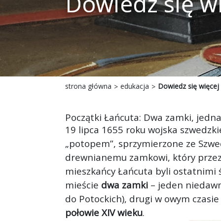
Dowiedz się w
strona główna
edukacja
Dowiedz się więcej
Początki Łańcuta: Dwa zamki, jedna
19 lipca 1655 roku wojska szwedzkie
„potopem”, sprzymierzone ze Szweda
drewnianemu zamkowi, który prze
mieszkańcy Łańcuta byli ostatnimi
mieście
dwa zamki
– jeden niedawn
do Potockich), drugi w owym czasie
połowie XIV wieku
.