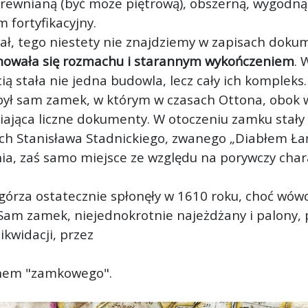
ewnianą (być może piętrową), obszerną, wygodną
 fortyfikacyjny.
ał, tego niestety nie znajdziemy w zapisach dokum
howała się rozmachu i starannym wykończeniem
. 
ą stała nie jedna budowla, lecz cały ich kompleks.
 był sam zamek, w którym w czasach Ottona, obok
ająca liczne dokumenty. W otoczeniu zamku stały o
ch Stanisława Stadnickiego, zwanego „Diabłem Ł
ia, zaś samo miejsce ze względu na porywczy char
za ostatecznie spłonęły w 1610 roku, choć wówcz
am zamek, niejednokrotnie najeżdżany i palony, 
ikwidacji, przez
anem "zamkowego".