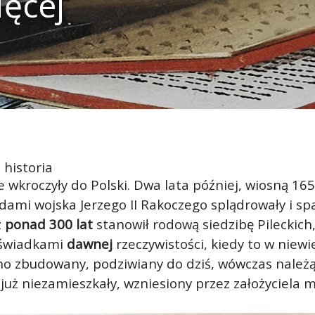
ięcej
 historia
 wkroczyły do Polski. Dwa lata później, wiosną 16
mi wojska Jerzego II Rakoczego splądrowały i spal
z
ponad 300 lat
stanowił rodową siedzibę Pileckich
 świadkami
dawnej
rzeczywistości, kiedy to w niewi
o zbudowany, podziwiany do dziś, wówczas należą
 już niezamieszkały, wzniesiony przez założyciela 