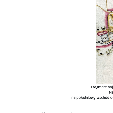
F
ragment naj
Na 
na południowy-wschód od 