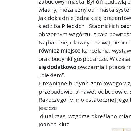
zabudowy miasta. Był
on
budowlą dr
własny, niezależny od miasta system
Jak dokładnie jednak się prezentow
siedziba Pileckich i Stadnickich
cec
obszernym wzgórzu, z całą pewności
Najbardziej okazały bez wątpienia
również miejsce
kancelaria, wystawi
oraz budynki gospodarcze. W czasa
się dodatkowo
owczarnia i ptaszarn
„piekłem”.
Drewniane budynki zamkowego wzgór
przebudowie, a nawet odbudowie. S
Rakoczego. Mimo ostatecznej jego l
jeszcze
długi czas, wzgórze określano mi
Joanna Kluz