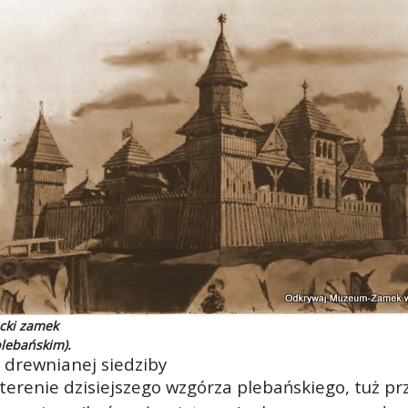
ucki zamek
lebańskim).
 drewnianej siedziby
terenie dzisiejszego wzgórza plebańskiego, tuż pr