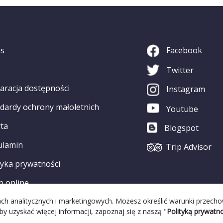
as
Facebook
Twitter
aracja dostępności
Instagram
dardy ochrony małoletnich
Youtube
ta
Blogspot
ulamin
Trip Advisor
tyka prywatności
p online
elach analitycznych i marketingowych. Możesz określić warunki przech
by uzyskać więcej informacji, zapoznaj się z naszą "
Polityką prywatno
alizacja Strony:
Grupa WW GovTech
||
Strona WCAG
© 2022 Copyri