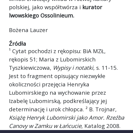
polskiej, jako współtwórza i
kurator
lwowskiego Ossolinieum.
Bożena Lauzer
Źródła
¹ Cytat pochodzi z rękopisu: BiA MZŁ,
rękopis 51; Maria z Lubomirskich
Tyszkiewiczowa,
Wypisy i notatki
, s. 11-15.
Jest to fragment opisujący niezwykłe
okoliczności przejęcia Henryka
Lubomirskiego na wychowanie przez
Izabelę Lubomirską, podkreślający jej
determinację i urok chłopca. ² B. Trojnar,
Książę Henryk Lubomirski jako Amor. Rzeźba
Canovy w Zamku w Łańcucie
, Katalog 2008.