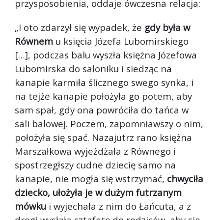
przysposobienia, oddaje ówczesna relacja:
„I oto zdarzył się wypadek, że
gdy była w
Równem
u księcia Józefa Lubomirskiego
[…], podczas balu wyszła księżna Józefowa
Lubomirska do saloniku i siedząc na
kanapie karmiła ślicznego swego synka, i
na tejże kanapie położyła go potem, aby
sam spał, gdy ona powróciła do tańca w
sali balowej. Poczem, zapomniawszy o nim,
położyła się spać. Nazajutrz rano księżna
Marszałkowa wyjeżdżała z Równego i
spostrzegłszy cudne dziecię samo na
kanapie, nie mogła się wstrzymać,
chwyciła
dziecko, ułożyła je w dużym futrzanym
mówku
i wyjechała z nim do Łańcuta, a z
drogi wysłała sztafetę do rodziców, aby się