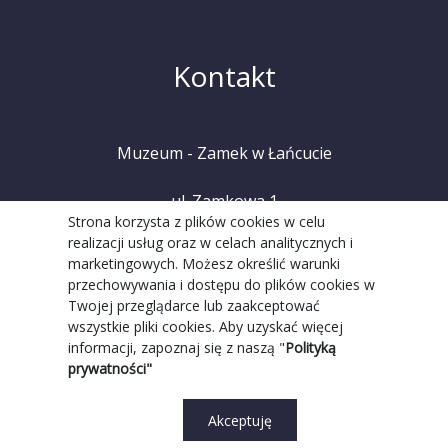
Kontakt
Muzeum - Zamek w Łańcucie
ul. Zamkowa 1
Strona korzysta z plików cookies w celu
realizacji usług oraz w celach analitycznych i
37-100 Łańcut
marketingowych. Możesz określić warunki
przechowywania i dostępu do plików cookies w
tel. +48 (17) 225 20 08
Twojej przeglądarce lub zaakceptować
wszystkie pliki cookies. Aby uzyskać więcej
informacji, zapoznaj się z naszą "
Polityką
prywatności"
Akceptuję
Realizacja Strony:
Grupa WW GovTech
||
Strona WCAG
© 2022 Copyright