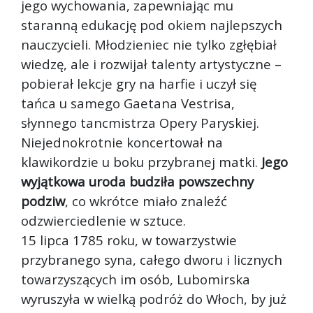
jego wychowania, zapewniając mu
staranną edukację pod okiem najlepszych
nauczycieli. Młodzieniec nie tylko zgłębiał
wiedzę, ale i rozwijał talenty artystyczne –
pobierał lekcje gry na harfie i uczył się
tańca u samego Gaetana Vestrisa,
słynnego tancmistrza Opery Paryskiej.
Niejednokrotnie koncertował na
klawikordzie u boku przybranej matki.
Jego
wyjątkowa uroda budziła powszechny
podziw
, co wkrótce miało znaleźć
odzwierciedlenie w sztuce.
15 lipca 1785 roku, w towarzystwie
przybranego syna, całego dworu i licznych
towarzyszących im osób, Lubomirska
wyruszyła w wielką podróż do Włoch, by już