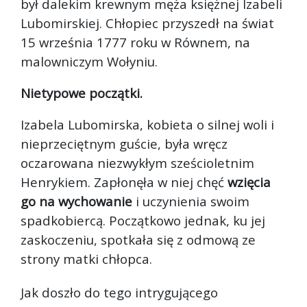
był dalekim krewnym męża księżnej Izabeli
Lubomirskiej. Chłopiec przyszedł na świat
15 września 1777 roku w Równem, na
malowniczym Wołyniu.
Nietypowe początki.
Izabela Lubomirska, kobieta o silnej woli i
nieprzeciętnym guście, była wręcz
oczarowana niezwykłym sześcioletnim
Henrykiem. Zapłonęła w niej chęć
wzięcia
go na wychowanie
i uczynienia swoim
spadkobiercą. Początkowo jednak, ku jej
zaskoczeniu, spotkała się z odmową ze
strony matki chłopca.
Jak doszło do tego intrygującego