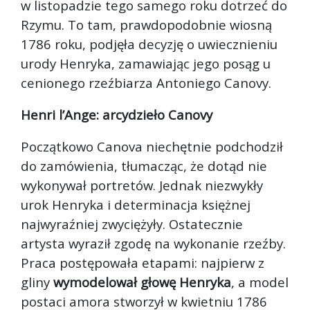
w listopadzie tego samego roku dotrzeć do
Rzymu. To tam, prawdopodobnie wiosną
1786 roku, podjęła decyzję o uwiecznieniu
urody Henryka, zamawiając jego posąg u
cenionego rzeźbiarza Antoniego Canovy.
Henri l’Ange: arcydzieło Canovy
Początkowo Canova niechętnie podchodził
do zamówienia, tłumacząc, że dotąd nie
wykonywał portretów. Jednak niezwykły
urok Henryka i determinacja księżnej
najwyraźniej zwyciężyły. Ostatecznie
artysta wyraził zgodę na wykonanie rzeźby.
Praca postępowała etapami: najpierw z
gliny
wymodelował głowę Henryka
, a model
postaci amora stworzył w kwietniu 1786