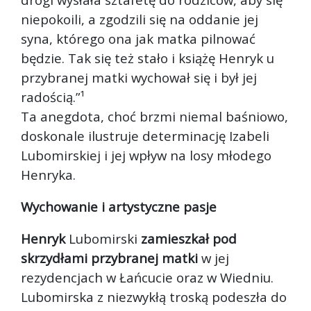
niepokoili, a zgodzili się na oddanie jej
syna, którego ona jak matka pilnować
będzie. Tak się też stało i książę Henryk u
przybranej matki wychował się i był jej
radością.”¹
Ta anegdota, choć brzmi niemal baśniowo,
doskonale ilustruje determinację Izabeli
Lubomirskiej i jej wpływ na losy młodego
Henryka.
Wychowanie i artystyczne pasje
Henryk
Lubomirski
zamieszkał pod
skrzydłami przybranej matki
w jej
rezydencjach w Łańcucie oraz w Wiedniu.
Lubomirska z niezwykłą troską podeszła do