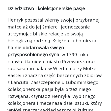
Dziedzictwo i kolekcjonerskie pasje
Henryk pozostał wierny swojej przybranej
matce aż do jej śmierci, jednocześnie
utrzymując bliskie relacje ze swoją
biologiczną rodziną. Księżna Lubomirska
hojnie obdarowała swego
przysposobionego syna
: w 1799 roku
nabyła dla niego miasto Przeworsk oraz
zapisała mu pałac w Wiedniu przy Mölker
Bastei i znaczną część bezcennych zbiorów
z Łańcuta. Zaszczepione u Lubomirskiego
kolekcjonerska pasja była przez niego
rozwijana, czyniąc z Henryka wybitnego
kolekcjonera i mecenasa dzieł sztuki, który
wniósł znaczący wkład w rozwój kultury