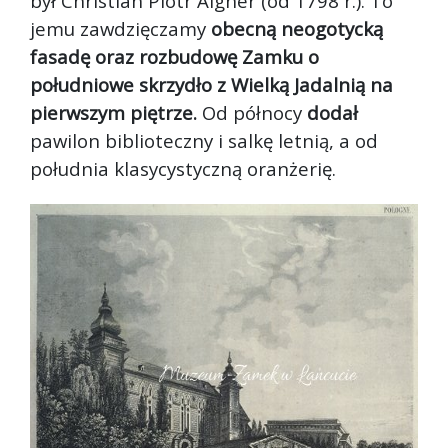
był Christian Piotr Aigner (od 1798 r.). To
jemu zawdzięczamy
obecną neogotycką
fasadę oraz rozbudowę Zamku o
południowe skrzydło z Wielką Jadalnią na
pierwszym piętrze.
Od północy
dodał
pawilon biblioteczny i salkę letnią, a od
południa klasycystyczną oranżerię.