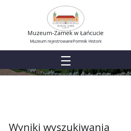
Muzeum-Zamek w Łańcucie
Muzeum-Zamek w Łańcucie
Muzeum rejestrowane
Muzeum rejestrowane
Pomnik Historii
Pomnik Historii
Wyniki wyszukiwania