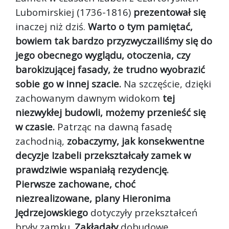
Lubomirskiej (1736-1816)
prezentował się
inaczej niż dziś.
Warto o tym pamiętać,
bowiem tak bardzo przyzwyczailiśmy się do
jego obecnego wyglądu, otoczenia, czy
barokizującej fasady, że trudno wyobrazić
sobie go w innej szacie.
Na szczęście, dzięki
zachowanym dawnym widokom
tej
niezwykłej budowli, możemy przenieść się
w czasie.
Patrząc na dawną fasadę
zachodnią,
zobaczymy, jak konsekwentne
decyzje Izabeli przekształcały zamek w
prawdziwie wspaniałą rezydencję.
Pierwsze zachowane, choć
niezrealizowane, plany Hieronima
Jędrzejowskiego
dotyczyły przekształceń
bryły zamku.
Zakładały
dobudowę