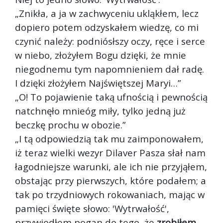
„Znikła, a ja w zachwyceniu ukląkłem, lecz
dopiero potem odzyskałem wiedzę, co mi
czynić należy: podniósłszy oczy, ręce i serce
w niebo, złożyłem Bogu dzięki, że mnie
niegodnemu tym napomnieniem dał radę.
I dzięki złożyłem Najświętszej Maryi…”
„O! To pojawienie taką ufnością i pewnością
natchnęło mnie
óg miły, tylko jedną już
beczkę prochu w obozie.”
„I tą odpowiedzią tak mu zaimponowałem,
iż teraz wielki wezyr Dilaver Pasza słał nam
łagodniejsze warunki, ale ich nie przyjąłem,
obstając przy pierwszych, które podałem; a
tak po trzydniowych rokowaniach, mając w
pamięci święte słowo: 'Wytrwałość',
przywiodłem pogan do tego, że
zrobiłem