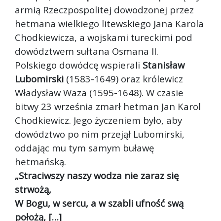
armią Rzeczpospolitej dowodzonej przez
hetmana wielkiego litewskiego Jana Karola
Chodkiewicza, a wojskami tureckimi pod
dowództwem sułtana Osmana II.
Polskiego dowódcę wspierali
Stanisław
Lubomirski
(1583-1649) oraz królewicz
Władysław Waza (1595-1648). W czasie
bitwy 23 września zmarł hetman Jan Karol
Chodkiewicz. Jego życzeniem było, aby
dowództwo po nim przejął Lubomirski,
oddając mu tym samym buławę
hetmańską.
„Straciwszy naszy wodza nie zaraz się
strwożą,
W Bogu, w sercu, a w szabli ufność swą
położą, […]