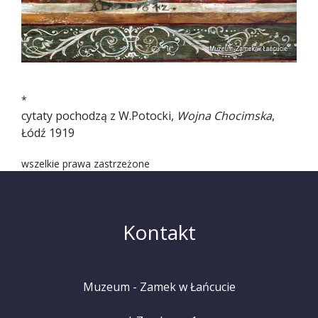
*
cytaty pochodzą z W.Potocki,
Wojna Chocimska
,
Łódź 1919
wszelkie prawa zastrzeżone
Kontakt
Muzeum - Zamek w Łańcucie