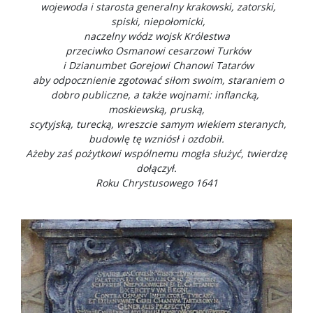
wojewoda i starosta generalny krakowski, zatorski,
spiski, niepołomicki,
naczelny wódz wojsk Królestwa
przeciwko Osmanowi cesarzowi Turków
i Dzianumbet Gorejowi Chanowi Tatarów
aby odpocznienie zgotować siłom swoim, staraniem o
dobro publiczne, a także wojnami: inflancką,
moskiewską, pruską,
scytyjską, turecką, wreszcie samym wiekiem steranych,
budowlę tę wzniósł i ozdobił.
Ażeby zaś pożytkowi wspólnemu mogła służyć, twierdzę
dołączył.
Roku Chrystusowego 1641