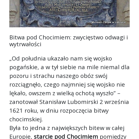
Bitwa pod Chocimiem: zwycięstwo odwagi i
wytrwałości
„Od południa ukazało nam się wojsko
pogańskie, a w tył siebie na mile niemal dla
pozoru i strachu naszego obóz swój
rozciągnęło, czego najmniej się wojsko nie
lękało, owszem z wielką ochotą wyszł
o” –
zanotował Stanisław Lubomirski 2 września
1621 roku, w dniu rozpoczęcia bitwy
chocimskiej.
Była to jedna z największych bitew w całej
Europie,
starcie pod Chocimiem
pomiędzy