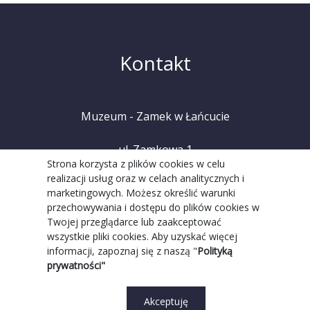
Kontakt
Muzeum - Zamek w Łańcucie
ul. Zamkowa 1
Strona korzysta z plików cookies w celu
realizacji usług oraz w celach analitycznych i
37-100 Łańcut
marketingowych. Możesz określić warunki
przechowywania i dostępu do plików cookies w
tel. +48 (17) 225 20 08
Twojej przeglądarce lub zaakceptować
wszystkie pliki cookies. Aby uzyskać więcej
informacji, zapoznaj się z naszą "
Polityką
prywatności"
Akceptuję