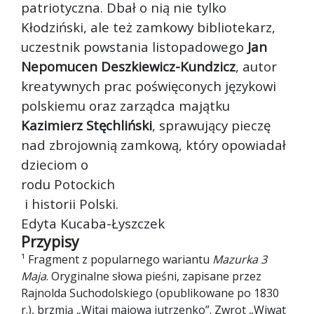
patriotyczna. Dbał o nią nie tylko
Kłodziński, ale też zamkowy bibliotekarz,
uczestnik powstania listopadowego
Jan
Nepomucen Deszkiewicz-Kundzicz
, autor
kreatywnych prac poświęconych językowi
polskiemu oraz zarządca majątku
Kazimierz Stęchliński
, sprawujący pieczę
nad zbrojownią zamkową, który opowiadał
dzieciom o
rodu Potockich
i historii Polski.
Edyta Kucaba-Łyszczek
Przypisy
¹ Fragment z popularnego wariantu
Mazurka 3
Maja
. Oryginalne słowa pieśni, zapisane przez
Rajnolda Suchodolskiego (opublikowane po 1830
r.), brzmią „Witaj majowa jutrzenko”. Zwrot „Wiwat