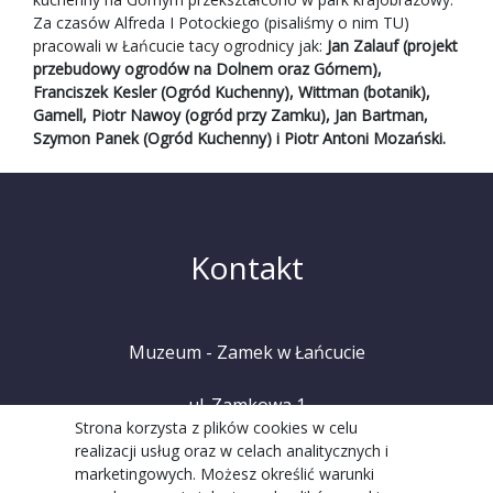
Za czasów Alfreda I Potockiego (pisaliśmy o nim
TU
)
pracowali w Łańcucie tacy ogrodnicy jak:
Jan Zalauf (projekt
przebudowy ogrodów na Dolnem oraz Górnem),
Franciszek Kesler (Ogród Kuchenny), Wittman (botanik),
Gamell, Piotr Nawoy (ogród przy Zamku), Jan Bartman,
Szymon Panek (Ogród Kuchenny) i Piotr Antoni Mozański.
Kontakt
Muzeum - Zamek w Łańcucie
ul. Zamkowa 1
Strona korzysta z plików cookies w celu
realizacji usług oraz w celach analitycznych i
37-100 Łańcut
marketingowych. Możesz określić warunki