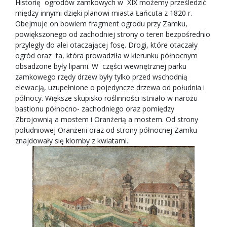
Historię ogrodów zamkowych w XIX możemy prześledzić
między innymi dzięki planowi miasta Łańcuta z 1820 r.
Obejmuje on bowiem fragment ogrodu przy Zamku,
powiększonego od zachodniej strony o teren bezpośrednio
przyległy do alei otaczającej fosę. Drogi, które otaczały
ogród oraz ta, która prowadziła w kierunku północnym
obsadzone były lipami. W części wewnętrznej parku
zamkowego rzędy drzew były tylko przed wschodnią
elewacją, uzupełnione o pojedyncze drzewa od południa i
północy. Większe skupisko roślinności istniało w narożu
bastionu północno- zachodniego oraz pomiędzy
Zbrojownią a mostem i Oranżerią a mostem. Od strony
południowej Oranżerii oraz od strony północnej Zamku
znajdowały się klomby z kwiatami.