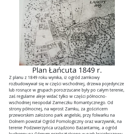
Plan Łańcuta 1849 r.
Z planu z 1849 roku wynika, iż ogród zamkowy
rozbudowywał się w części wschodniej, drzewa pojedyncze
lub rosnące w grupach porozrzucane były po całym terenie,
zaś regularne aleje widać tylko w części północno-
wschodniej nieopodal Zameczku Romantycznego. Od
strony północnej, na wprost Zamku, za gościńcem
przeworskim założono park angielski, przy folwarku na
Dolnem powstał Ogród Pomologiczny oraz warzywnik, na
terenie Podzwierzyńca urządzono Bażantarnię, a ogród
kuchenny na Górnym przekształcono w park krajobrazowy.