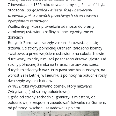
Z inwentarza z 1855 roku dowiadujemy się, że całość była
otoczona
„od gościńca i Miasta, fosą i baryerami
drewnianymi, a z dwóch przeciwnych stron rowem i
żywopłotem zamknięty
”.
Wzdłuż drogi, która prowadziła od mostu do bramy
zamkowej ustawiono rośliny pienne, egzotyczne w
donicach.
Budynek Zbrojowni zaczęły zasłaniać rozrastające się
drzewa. Od strony północnej Oranżerii założono klomby
kwiatowe, a przed wejściem ustawiono na cokołach dwie
duże wazy, miedzy nimi zaś posadzono drzewo iglaste. Od
strony północnej Zamku na tarasach ustawiono sześć
dużych miedzianych waz. Przy pawilonie bibliotecznym, na
wprost Salki Letniej w kierunku z północy na południe rosły
dwa rzędy wysokich drzew.
W 1832 roku wybudowano domek, który nazwano
Cytryniarnią ( od strony południowej).
Ogród od strony zachodniej graniczył z miastem, od
południowej z zespołem zabudowań folwarku na Górnem,
od północy i wschodu sąsiadował z polami.