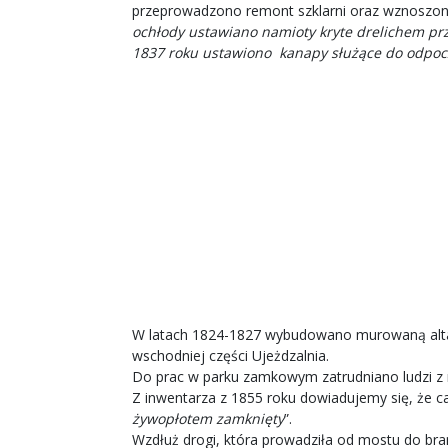
przeprowadzono remont szklarni oraz wznoszono
ochłody ustawiano namioty kryte drelichem pr
1837 roku ustawiono kanapy służące do odpoc
W latach 1824-1827 wybudowano murowaną alt
wschodniej części Ujeżdzalnia.
Do prac w parku zamkowym zatrudniano ludzi z mias
Z inwentarza z 1855 roku dowiadujemy się, że 
żywopłotem zamknięty
”.
Wzdłuż drogi, która prowadziła od mostu do br