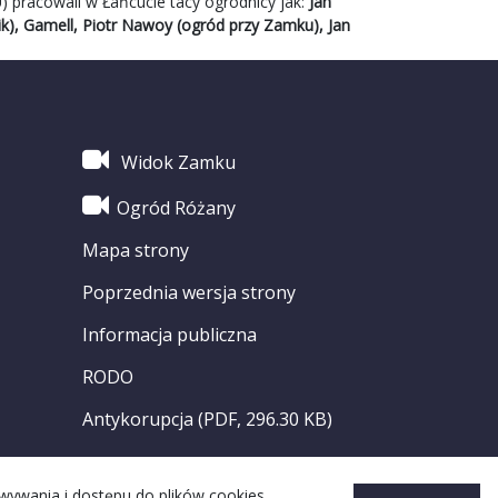
U
) pracowali w Łańcucie tacy ogrodnicy jak:
Jan
), Gamell, Piotr Nawoy (ogród przy Zamku), Jan
Widok Zamku
Ogród Różany
Mapa strony
Poprzednia wersja strony
Informacja publiczna
RODO
Antykorupcja (PDF, 296.30 KB)
owywania i dostępu do plików cookies