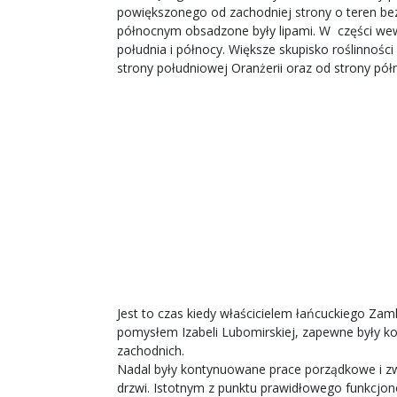
powiększonego od zachodniej strony o teren bezp
północnym obsadzone były lipami. W części wew
południa i północy. Większe skupisko roślinnoś
strony południowej Oranżerii oraz od strony pó
Jest to czas kiedy właścicielem łańcuckiego Zam
pomysłem Izabeli Lubomirskiej, zapewne były k
zachodnich.
Nadal były kontynuowane prace porządkowe i zw
drzwi. Istotnym z punktu prawidłowego funkcj