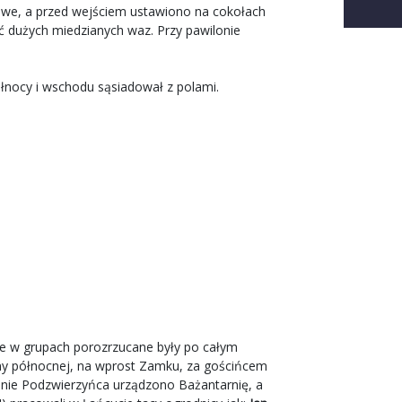
towe, a przed wejściem ustawiono na cokołach
 dużych miedzianych waz. Przy pawilonie
łnocy i wschodu sąsiadował z polami.
ce w grupach porozrzucane były po całym
ony północnej, na wprost Zamku, za gościńcem
enie Podzwierzyńca urządzono Bażantarnię, a