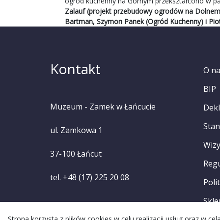
ogród kuchenny na Górnym przekształcono w par
Zalauf (projekt przebudowy ogrodów na Dolnem 
Bartman, Szymon Panek (Ogród Kuchenny) i Pio
Kontakt
O n
BIP
Muzeum - Zamek w Łańcucie
Dekl
Stan
ul. Zamkowa 1
Wizy
37-100 Łańcut
Reg
tel. +48 (17) 225 20 08
Poli
Skle
Strona korzysta z plików cookies w celu realizacji usług oraz w c