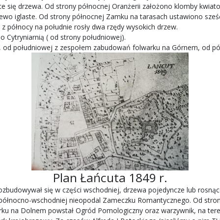
ce się drzewa. Od strony północnej Oranżerii założono klomby kwia
ewo iglaste. Od strony północnej Zamku na tarasach ustawiono sześć
u z północy na południe rosły dwa rzędy wysokich drzew.
ytryniarnią ( od strony południowej).
m, od południowej z zespołem zabudowań folwarku na Górnem, od pó
Plan Łańcuta 1849 r.
rozbudowywał się w części wschodniej, drzewa pojedyncze lub rosną
ęści północno-wschodniej nieopodal Zameczku Romantycznego. Od str
warku na Dolnem powstał Ogród Pomologiczny oraz warzywnik, na ter