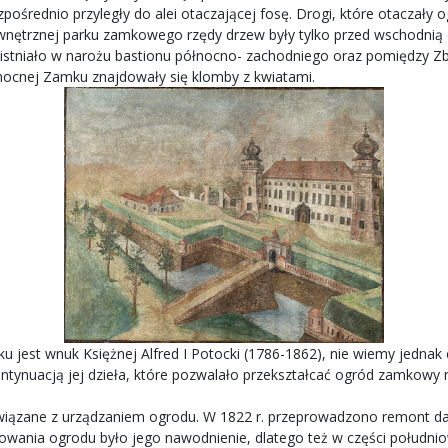
ośrednio przyległy do alei otaczającej fosę. Drogi, które otaczały o
nętrznej parku zamkowego rzędy drzew były tylko przed wschodnią 
ci istniało w narożu bastionu północno- zachodniego oraz pomiędzy
łnocnej Zamku znajdowały się klomby z kwiatami.
ku jest wnuk Księżnej Alfred I Potocki (1786-1862), nie wiemy jedna
ontynuacją jej dzieła, które pozwalało przekształcać ogród zamkow
iązane z urządzaniem ogrodu. W 1822 r. przeprowadzono remont dachu
onowania ogrodu było jego nawodnienie, dlatego też w części połu