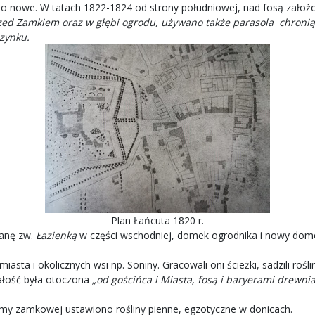
 nowe. W tatach 1822-1824 od strony południowej, nad fosą założo
zed Zamkiem oraz w głębi ogrodu, używano także parasola chroni
zynku.
Plan Łańcuta 1820 r.
anę zw.
Łazienką
w części wschodniej, domek ogrodnika i nowy dom
ta i okolicznych wsi np. Soniny. Gracowali oni ścieżki, sadzili roślin
całość była otoczona
„od gościńca i Miasta, fosą i baryerami drewn
amy zamkowej ustawiono rośliny pienne, egzotyczne w donicach.