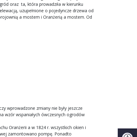
gród oraz ta, która prowadziła w kierunku
elewacją, uzupełnione o pojedyncze drzewa od
 Zbrojownią a mostem i Oranżerią a mostem. Od
k czy wprowadzone zmiany nie były jeszcze
y na wzór wspaniałych ówczesnych ogrodów
 Oranżerii a w 1824 r. wszystkich okien i
dniowej zamontowano pompę. Ponadto