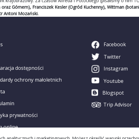
k krajobrazowy. Za czasów Alfreda I Potockiego (pisaliśmy o nim
T
oraz Górnem), Franciszek Kesler (Ogród Kuchenny), Wittman (botanik
tr Antoni Mozański.
as
Facebook
Twitter
aracja dostępności
Instagram
dardy ochrony małoletnich
Youtube
ta
Blogspot
ulamin
Trip Advisor
tyka prywatności
p online
elach analitycznych i marketingowych. Możesz określić warunki przech