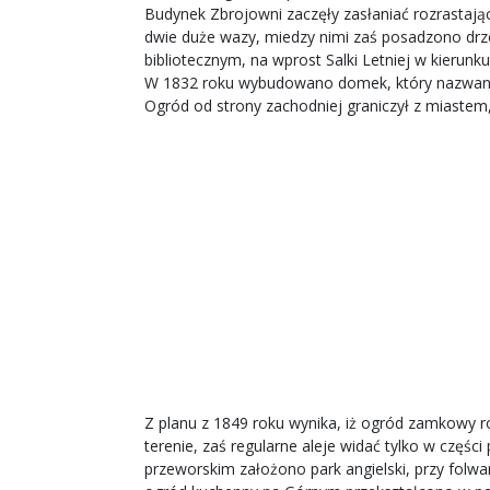
Budynek Zbrojowni zaczęły zasłaniać rozrastają
dwie duże wazy, miedzy nimi zaś posadzono drz
bibliotecznym, na wprost Salki Letniej w kierunk
W 1832 roku wybudowano domek, który nazwano C
Ogród od strony zachodniej graniczył z miaste
Z planu z 1849 roku wynika, iż ogród zamkowy 
terenie, zaś regularne aleje widać tylko w cz
przeworskim założono park angielski, przy fol