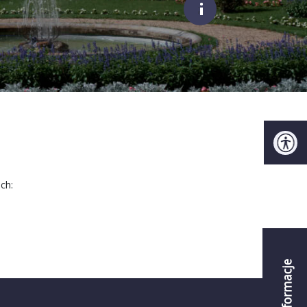
;
ch:
Informacje