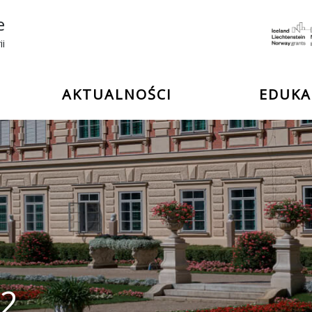
e
ii
AKTUALNOŚCI
EDUKA
22