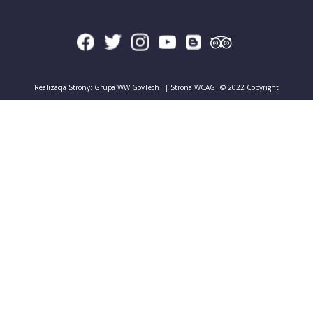
Realizacja Strony:
Grupa WW GovTech
||
Strona WCAG
© 2022 Copyright