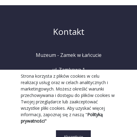
Kontakt
Muzeum - Zamek w Łańcucie
ul. Zamkowa 1
Strona korzysta z plików cookies w celu
realizacji usług oraz w celach analitycznych i
37-100 Łańcut
marketingowych. Możesz określić warunki
przechowywania i dostępu do plików cookies w
tel. +48 (17) 225 20 08
Twojej przeglądarce lub zaakceptować
wszystkie pliki cookies. Aby uzyskać więcej
informacji, zapoznaj się z naszą "
Polityką
prywatności"
Akceptuję