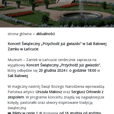
strona główna
aktualności
Koncert Świąteczny „Przychodź już gwiazdo” w Sali Balowej
Zamku w Łańcucie
Muzeum – Zamek w Łańcucie serdecznie zaprasza na
wyjątkowy
Koncert Świąteczny „Przychodź już gwiazdo”
,
który odbędzie się
20 grudnia 2024 r. o godzinie 18:00
w
Sali Balowej
.
W magiczny nastrój Świąt Bożego Narodzenia wprowadzą
Państwa artyści:
Urszula Makosz
oraz
Sergiusz Orłowski z
zespołem
. W programie koncertu znajdą się najpiękniejsze
kolędy, pastorałki oraz utwory inspirowane tradycją
świąteczną.
🎟
Bilety w cenie 1 zł
dostępne
od 16 grudnia od godziny