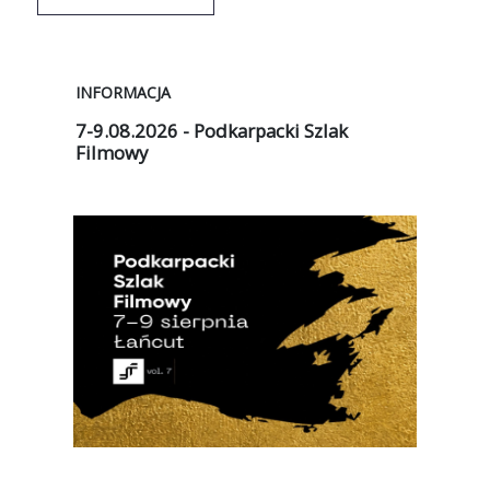
INFORMACJA
WYD
7-9.08.2026 - Podkarpacki Szlak
Lip
Filmowy
Za